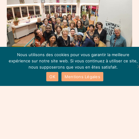
Nous utilisons des cookies pour vous garantir la meilleure
expérience sur notre site web. Si vous continuez à utiliser ce site,
nous supposerons que vous en êtes satisfait.
OK
Mentions Légales
AGIR ENSEMBLE !
Ce projet participe pleinement au développement
d’une nouvelle dynamique locale à l’échelle du
quartier, mais aussi du territoire.
Nous avons le plaisir de constater à quel point ce
projet est accueilli avec enthousiasme et nombre de
bénévoles nous soutiennent déjà dans nos activités
quotidiennes.